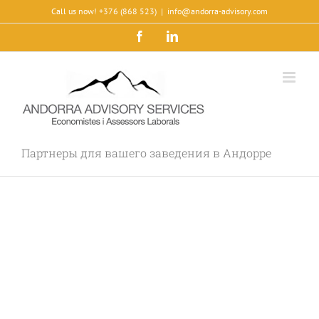
Skip
Call us now! +376 (868 523)
|
info@andorra-advisory.com
to
Facebook
LinkedIn
content
Партнеры для вашего заведения в Андорре