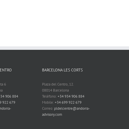
CENTRO
BARCELONA LES CORTS
ta 6
Plaza del Centro, 12.
na
08014 Barcelona
934 906 884
Teléfono:
+34 934 906 884
9 922 679
Mobile:
+34 699 922 679
ndorra-
Correo:
pldelcentre@andorra-
advisory.com