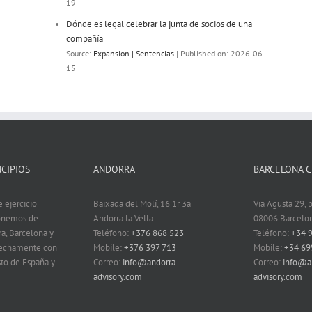
19
Dónde es legal celebrar la junta de socios de una
compañía
Source:
Expansion | Sentencias
Published on: 2026-06-
15
CIPIOS
ANDORRA
BARCELONA 
 ejercicio
Baixada del Molí, 16 1r 3a
Via Agusta 29, p
ponemos de
Andorra la Vella
08006 Barcelo
ra, Barcelona y
Teléfono:
+376 868 523
Teléfono:
+34 
rechamente con
Mobile:
+376 397 713
Mobile:
+34 69
to de España y
Correo:
info@andorra-
Correo:
info@a
advisory.com
advisory.com