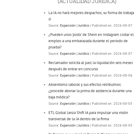
(ACTUALIDAD JURÍDICA)
La IA no hará mejores despachos; su forma de trabajar
sí
Source:
Expansión | Jurídico
Published on: 2026-08-07
¿Pueden unos 'posts' de Shein en Instagram costar el
empleo a una embarazada durante el periodo de
prueba?
Source:
Expansión | Jurídico
Published on: 2026-08-07
Reclamador solicita al juez la liquidación seis meses
después de entrar en concurso
Source:
Expansión | Jurídico
Published on: 2026-08-06
Absentismo laboral y sus efectos retributivos:
¿procede abonar la prima de asistencia durante una
baja médica?
Source:
Expansión | Jurídico
Published on: 2026-08-05
ETL Global lanza Shift IA para impulsar una visión
transversal de la IA dentro de la firma
Source:
Expansión | Jurídico
Published on: 2026-08-05