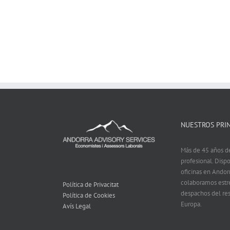
NUESTROS PRIN
Más de 45 años de
profesional. Dis
oficinas en Andor
colaboramos est
Política de Privacitat
despachos del res
Política de Cookies
Europa.
Avís Legal